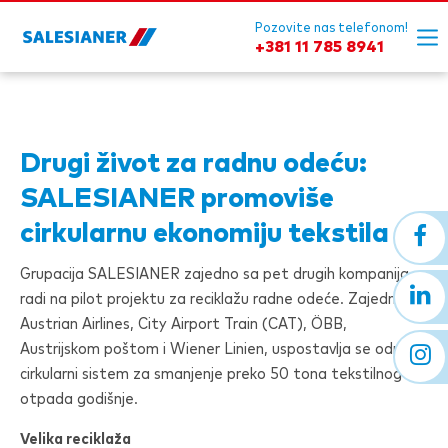
Pozovite nas telefonom!
+381 11 785 8941
Drugi život za radnu odeću:
SALESIANER
promoviše
cirkularnu ekonomiju tekstila
Grupacija
SALESIANER
zajedno sa pet drugih kompanija
radi na pilot projektu za reciklažu radne odeće. Zajedno sa
Austrian Airlines, City Airport Train (CAT), ÖBB,
Austrijskom poštom i Wiener Linien, uspostavlja se održivi
cirkularni sistem za smanjenje preko 50 tona tekstilnog
otpada godišnje.
Velika reciklaža