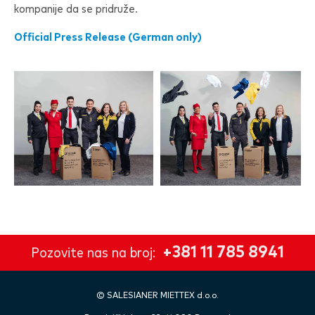
kompanije da se pridruže.
Official Press Release (German only)
+381 11 785 8941
Pozovite nas na broj:
©
SALESIANER
MIETTEX d.o.o.