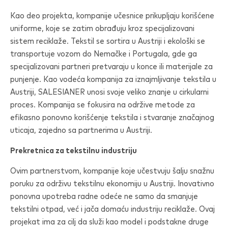
Kao deo projekta, kompanije učesnice prikupljaju korišćene
uniforme, koje se zatim obrađuju kroz specijalizovani
sistem reciklaže. Tekstil se sortira u Austriji i ekološki se
transportuje vozom do Nemačke i Portugala, gde ga
specijalizovani partneri pretvaraju u konce ili materijale za
punjenje. Kao vodeća kompanija za iznajmljivanje tekstila u
Austriji,
SALESIANER
unosi svoje veliko znanje u cirkularni
proces. Kompanija se fokusira na održive metode za
efikasno ponovno korišćenje tekstila i stvaranje značajnog
uticaja, zajedno sa partnerima u Austriji.
Prekretnica za tekstilnu industriju
Ovim partnerstvom, kompanije koje učestvuju šalju snažnu
poruku za održivu tekstilnu ekonomiju u Austriji. Inovativno
ponovna upotreba radne odeće ne samo da smanjuje
tekstilni otpad, već i jača domaću industriju reciklaže. Ovaj
projekat ima za cilj da služi kao model i podstakne druge